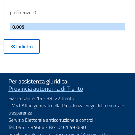
preferenze: 0
0,00%
Indietro
Per assistenza giuridica:
Provincia autonoma di Trento
Piazza Dante, 15 - 38122 Trento
UMST Affari generali della Presidenza, Segr. della Giunta e
trasparenza
Servizio Elettorale anticorruzione e controlli
Tel. 0461 494666 - Fax: 0461 493690
email:
serv.elettorale-anticorruzione@provincia.tn.it